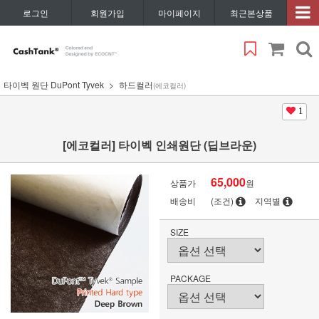
로그인
회원가입
마이페이지
최근본상품
타이벡 원단 DuPont Tyvek
하드컬러
(에코컬러)
1
[에코컬러] 타이벡 인쇄원단 (딥브라운)
65,000
상품가
원
배송비
(조건)
지역별
SIZE
PACKAGE