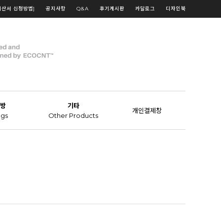
계산서 신청방법]
공지사항
Q&A
후기게시판
카달로그
디자인북
방
기타
개인결제창
gs
Other Products