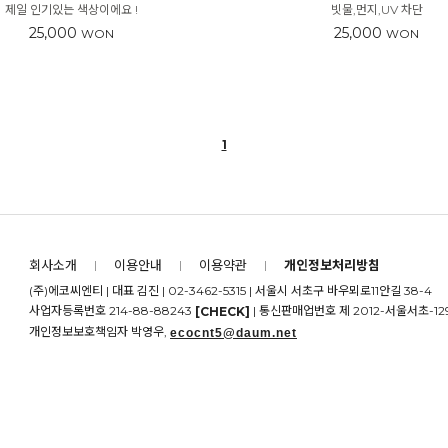
제일 인기있는 색상이에요 !
빗물,먼지,UV 차단
25,000
25,000
WON
WON
1
|
|
|
회사소개
이용안내
이용약관
개인정보처리방침
(주)에코씨엔티 | 대표 김진 | 02-3462-5315 | 서울시 서초구 바우뫼로11안길 38-4
사업자등록번호 214-88-88243
| 통신판매업번호 제 2012-서울서초-12
[CHECK]
개인정보보호책임자 박영우,
ecocnt5@daum.net