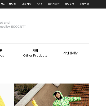
계산서 신청방법]
공지사항
Q&A
후기게시판
카달로그
디자인북
방
기타
개인결제창
gs
Other Products