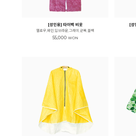
[성인용] 타이벡 비옷
[성
옐로우,와인,딥브라운,그레이,군복,블랙
55,000
WON